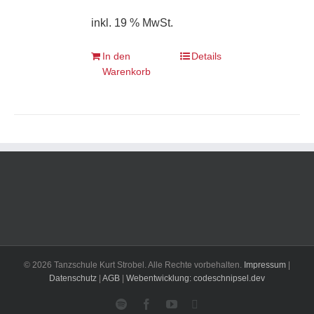
inkl. 19 % MwSt.
In den
Details
Warenkorb
© 2026 Tanzschule Kurt Strobel. Alle Rechte vorbehalten.
Impressum
|
Datenschutz
|
AGB
|
Webentwicklung: codeschnipsel.dev
Spotify
Facebook
YouTube
Instagram