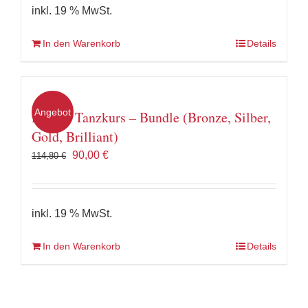
inkl. 19 % MwSt.
In den Warenkorb
Details
Angebot
Rumba Tanzkurs – Bundle (Bronze, Silber,
Gold, Brilliant)
Ursprünglicher
Aktueller
90,00
€
114,80
€
Preis
Preis
war:
ist:
114,80 €
90,00 €.
inkl. 19 % MwSt.
In den Warenkorb
Details