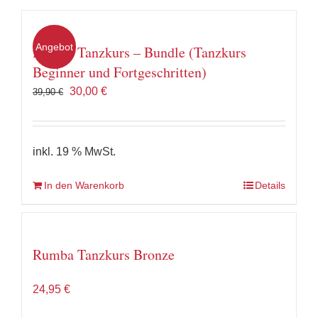
Angebot
Rumba Tanzkurs – Bundle (Tanzkurs
Beginner und Fortgeschritten)
Ursprünglicher
Aktueller
30,00
€
39,90
€
Preis
Preis
war:
ist:
39,90 €
30,00 €.
inkl. 19 % MwSt.
In den Warenkorb
Details
Rumba Tanzkurs Bronze
24,95
€