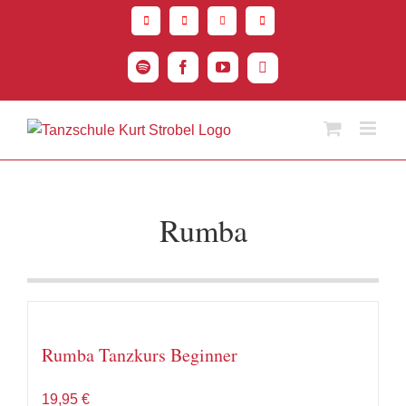
Zum
Inhalt
springen
Spotify
Facebook
YouTube
Instagram
Rumba
Rumba Tanzkurs Beginner
19,95
€