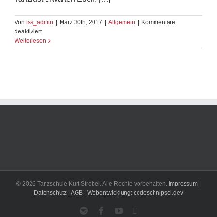
Von
tss_admin
|
März 30th, 2017
|
Allgemein
|
Kommentare
für
deaktiviert
Mexikanische
Weiterlesen
Tanznacht
© 2026 Tanzschule Kurt Strobel. Alle Rechte vorbehalten.
Impressum
|
Datenschutz
|
AGB
|
Webentwicklung: codeschnipsel.dev
Spotify
Facebook
YouTube
Instagram