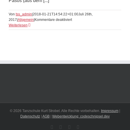
Pasos (aus dem [...]
Von
tss_admin
|
2018-01-21T14:54:22+01:00
Juli 26th,
für
2017
|
Allgemein
|
Kommentare deaktiviert
Salsa
Weiterlesen
Tanzkurs
© 2026 Tanzschule Kurt Strobel. Alle Rechte vorbehalten.
Impressum
|
Datenschutz
|
AGB
|
Webentwicklung: codeschnipsel.dev
Spotify
Facebook
YouTube
Instagram