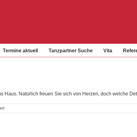
Termine aktuell
Tanzpartner Suche
Vita
Refer
ns Haus. Natürlich freuen Sie sich von Herzen, doch welche Deta
für
ert
Hochzeitseinladung