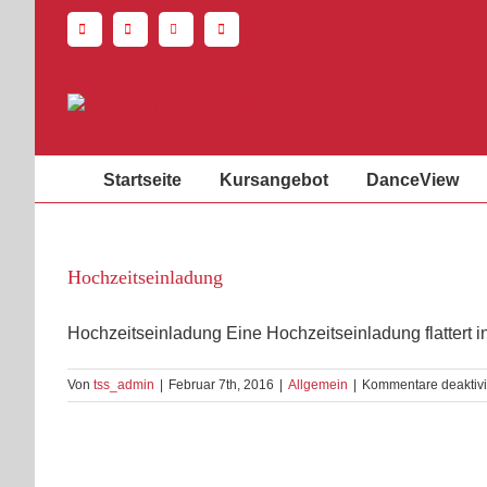
Zum
Inhalt
springen
Startseite
Kursangebot
DanceView
Hochzeitseinladung
Hochzeitseinladung Eine Hochzeitseinladung flattert i
Von
tss_admin
|
Februar 7th, 2016
|
Allgemein
|
Kommentare deaktivi