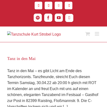
Zum
Inhalt
springen
Spotify
Facebook
YouTube
Instagram
Tanz in den Mai
Tanz in den Mai – es gibt Licht am Ende des
Tanzhorizonts. Tanzfreunde, streicht Euch diesen
Termin Samstag, 30.04.22 ab 20:00 h gleich mit ROT
im Kalender an und freut Euch mit uns auf einen
schönen, eleganten Tanzabend im Festsaal – Gasthof
zur Post in 82399 Raisting, Floßmannstr. 9. Die C-
Vorschriften lockern sich und wir [...]