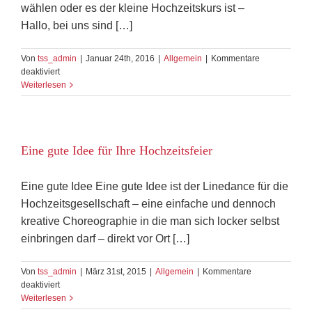
wählen oder es der kleine Hochzeitskurs ist –
Hallo, bei uns sind […]
Von
tss_admin
|
Januar 24th, 2016
|
Allgemein
|
Kommentare
für
deaktiviert
Brautleute
Weiterlesen
Hallo
Eine gute Idee für Ihre Hochzeitsfeier
Eine gute Idee Eine gute Idee ist der Linedance für die
Hochzeitsgesellschaft – eine einfache und dennoch
kreative Choreographie in die man sich locker selbst
einbringen darf – direkt vor Ort […]
Von
tss_admin
|
März 31st, 2015
|
Allgemein
|
Kommentare
für
deaktiviert
Eine
Weiterlesen
gute