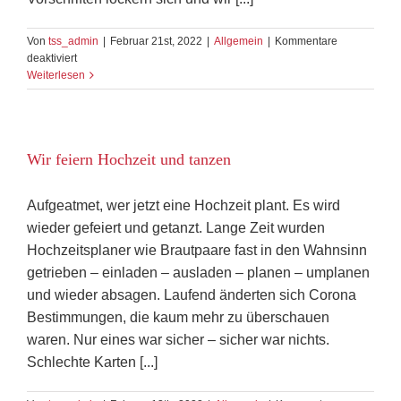
Von
tss_admin
|
Februar 21st, 2022
|
Allgemein
|
Kommentare
für
deaktiviert
Tanz
Weiterlesen
in
den
Mai
Wir feiern Hochzeit und tanzen
Aufgeatmet, wer jetzt eine Hochzeit plant. Es wird
wieder gefeiert und getanzt. Lange Zeit wurden
Hochzeitsplaner wie Brautpaare fast in den Wahnsinn
getrieben – einladen – ausladen – planen – umplanen
und wieder absagen. Laufend änderten sich Corona
Bestimmungen, die kaum mehr zu überschauen
waren. Nur eines war sicher – sicher war nichts.
Schlechte Karten [...]