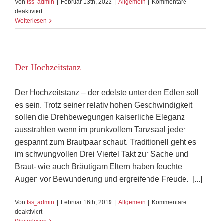
Von
tss_admin
|
Februar 13th, 2022
|
Allgemein
|
Kommentare
für
deaktiviert
Wir
Weiterlesen
feiern
Hochzeit
und
tanzen
Der Hochzeitstanz
Der Hochzeitstanz – der edelste unter den Edlen soll
es sein. Trotz seiner relativ hohen Geschwindigkeit
sollen die Drehbewegungen kaiserliche Eleganz
ausstrahlen wenn im prunkvollem Tanzsaal jeder
gespannt zum Brautpaar schaut. Traditionell geht es
im schwungvollen Drei Viertel Takt zur Sache und
Braut- wie auch Bräutigam Eltern haben feuchte
Augen vor Bewunderung und ergreifende Freude. [...]
Von
tss_admin
|
Februar 16th, 2019
|
Allgemein
|
Kommentare
für
deaktiviert
Der