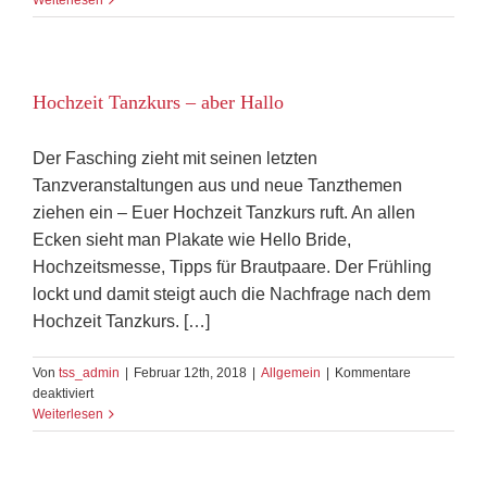
Weiterlesen
Hochzeitstanz
Hochzeit Tanzkurs – aber Hallo
Der Fasching zieht mit seinen letzten
Tanzveranstaltungen aus und neue Tanzthemen
ziehen ein – Euer Hochzeit Tanzkurs ruft. An allen
Ecken sieht man Plakate wie Hello Bride,
Hochzeitsmesse, Tipps für Brautpaare. Der Frühling
lockt und damit steigt auch die Nachfrage nach dem
Hochzeit Tanzkurs. […]
Von
tss_admin
|
Februar 12th, 2018
|
Allgemein
|
Kommentare
für
deaktiviert
Hochzeit
Weiterlesen
Tanzkurs
–
aber