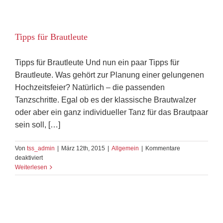
Idee
für
Ihre
Tipps für Brautleute
Hochzeitsfeier
Tipps für Brautleute Und nun ein paar Tipps für
Brautleute. Was gehört zur Planung einer gelungenen
Hochzeitsfeier? Natürlich – die passenden
Tanzschritte. Egal ob es der klassische Brautwalzer
oder aber ein ganz individueller Tanz für das Brautpaar
sein soll, […]
Von
tss_admin
|
März 12th, 2015
|
Allgemein
|
Kommentare
für
deaktiviert
Tipps
Weiterlesen
für
Brautleute