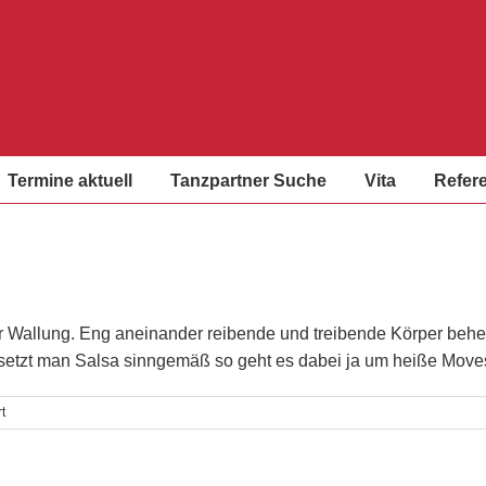
Termine aktuell
Tanzpartner Suche
Vita
Refer
zur Wallung. Eng aneinander reibende und treibende Körper behe
rsetzt man Salsa sinngemäß so geht es dabei ja um heiße Move
für
t
Latino
Dances