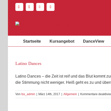
Zum
Inhalt
springen
Startseite
Kursangebot
DanceView
Latino Dances
Latino Dances – die Zeit ist reif und das Blut kommt 
die Stimmung nicht weniger. Heiß geht es zu und übe
Von
tss_admin
|
März 14th, 2017
|
Allgemein
|
Kommentare deaktivier