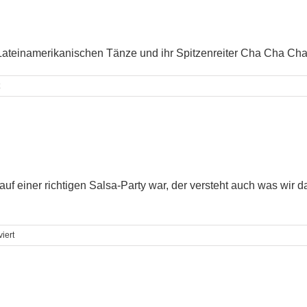
teinamerikanischen Tänze und ihr Spitzenreiter Cha Cha Cha s
für
Cha
Cha
Cha
f einer richtigen Salsa-Party war, der versteht auch was wir d
für
iert
Salsa
bedeutet
feurig,
scharf…