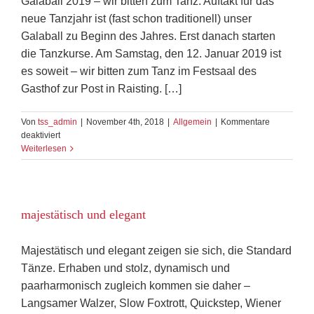
Galaball 2019 – wir bitten zum Tanz. Auftakt für das
neue Tanzjahr ist (fast schon traditionell) unser
Galaball zu Beginn des Jahres. Erst danach starten
die Tanzkurse. Am Samstag, den 12. Januar 2019 ist
es soweit – wir bitten zum Tanz im Festsaal des
Gasthof zur Post in Raisting. […]
Von
tss_admin
|
November 4th, 2018
|
Allgemein
|
Kommentare
für
deaktiviert
Galaball
Weiterlesen
2019
–
wir
bitten
majestätisch und elegant
zum
Tanz
Majestätisch und elegant zeigen sie sich, die Standard
Tänze. Erhaben und stolz, dynamisch und
paarharmonisch zugleich kommen sie daher –
Langsamer Walzer, Slow Foxtrott, Quickstep, Wiener