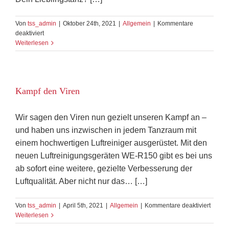
Von
tss_admin
|
Oktober 24th, 2021
|
Allgemein
|
Kommentare
für
deaktiviert
Practice
Weiterlesen
Time
Kampf den Viren
Wir sagen den Viren nun gezielt unseren Kampf an –
und haben uns inzwischen in jedem Tanzraum mit
einem hochwertigen Luftreiniger ausgerüstet. Mit den
neuen Luftreinigungsgeräten WE-R150 gibt es bei uns
ab sofort eine weitere, gezielte Verbesserung der
Luftqualität. Aber nicht nur das… […]
für
Von
tss_admin
|
April 5th, 2021
|
Allgemein
|
Kommentare deaktiviert
Kampf
Weiterlesen
den