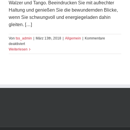
Walzer und Tango. Beeindrucken Sie mit aufrechter
Haltung und genießen Sie die bewundernden Blicke,
wenn Sie schwungvoll und energiegeladen dahin
gleiten. […]
Von
tss_admin
|
März 13th, 2018
|
Allgemein
|
Kommentare
für
deaktiviert
majestätisch
Weiterlesen
und
elegant