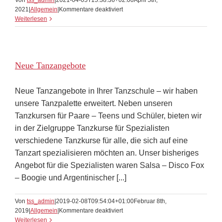
Von
tss_admin
|
2021-04-05T15:38:36+02:00
April 5th,
für
2021
|
Allgemein
|
Kommentare deaktiviert
Kampf
Weiterlesen
den
Viren
Neue Tanzangebote
Neue Tanzangebote in Ihrer Tanzschule – wir haben
unsere Tanzpalette erweitert. Neben unseren
Tanzkursen für Paare – Teens und Schüler, bieten wir
in der Zielgruppe Tanzkurse für Spezialisten
verschiedene Tanzkurse für alle, die sich auf eine
Tanzart spezialisieren möchten an. Unser bisheriges
Angebot für die Spezialisten waren Salsa – Disco Fox
– Boogie und Argentinischer [...]
Von
tss_admin
|
2019-02-08T09:54:04+01:00
Februar 8th,
für
2019
|
Allgemein
|
Kommentare deaktiviert
Neue
Weiterlesen