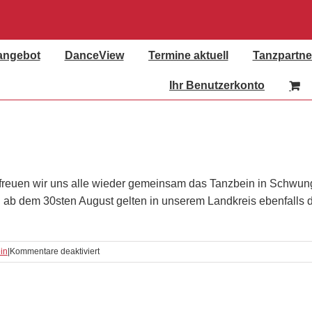
angebot
DanceView
Termine aktuell
Tanzpartne
Ihr Benutzerkonto
 freuen wir uns alle wieder gemeinsam das Tanzbein in Schwung
 ab dem 30sten August gelten in unserem Landkreis ebenfalls d
für
in
|
Kommentare deaktiviert
3G
Regeln
und
tanzen