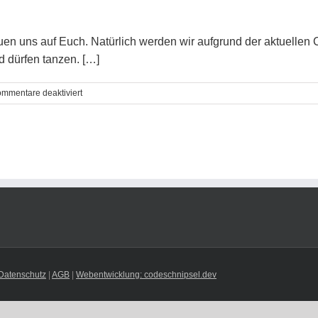
freuen uns auf Euch. Natürlich werden wir aufgrund der aktuell
 dürfen tanzen. […]
für
mmentare deaktiviert
Practice
Time
wieder
möglich
Datenschutz
|
AGB
|
Webentwicklung: codeschnipsel.dev