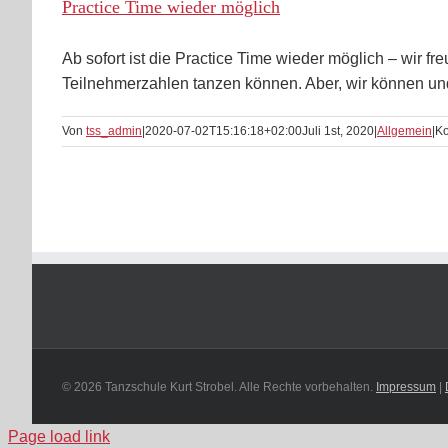
Practice Time wieder möglich
Ab sofort ist die Practice Time wieder möglich – wir 
Teilnehmerzahlen tanzen können. Aber, wir können und
Von
tss_admin
|
2020-07-02T15:16:18+02:00
Juli 1st, 2020
|
Allgemein
|
Ko
© 2026 Tanzschule Kurt Strobel. Alle Rechte vorbehalten.
Impressum
|
Page load link