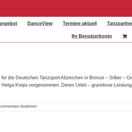
angebot
DanceView
Termine aktuell
Tanzpartne
Ihr Benutzerkonto
 die Deutschen Tanzsport Abzeichen in Bronze – Silber – Gold u
 Helga Kreps vorgenommen. Deren Urteil – grandiose Leistung
für
Kommentare deaktiviert
Erfolgreiche
DTSA
Prüfungen