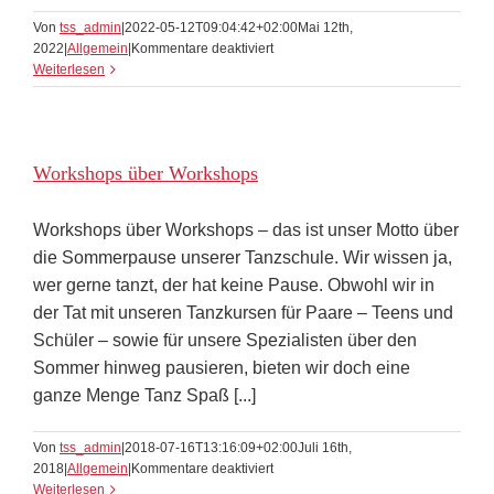
Von
tss_admin
|
2022-05-12T09:04:42+02:00
Mai 12th,
für
2022
|
Allgemein
|
Kommentare deaktiviert
Blitzschnell
Weiterlesen
tanzen
lernen
Workshops über Workshops
Workshops über Workshops – das ist unser Motto über
die Sommerpause unserer Tanzschule. Wir wissen ja,
wer gerne tanzt, der hat keine Pause. Obwohl wir in
der Tat mit unseren Tanzkursen für Paare – Teens und
Schüler – sowie für unsere Spezialisten über den
Sommer hinweg pausieren, bieten wir doch eine
ganze Menge Tanz Spaß [...]
Von
tss_admin
|
2018-07-16T13:16:09+02:00
Juli 16th,
für
2018
|
Allgemein
|
Kommentare deaktiviert
Workshops
Weiterlesen