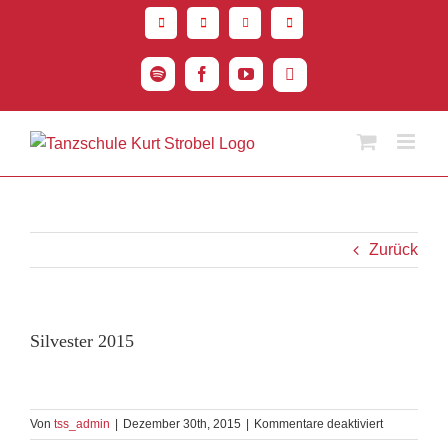
Zum
Inhalt
springen
Spotify
Facebook
YouTube
Instagram
Zurück
Silvester 2015
für
Von
tss_admin
|
Dezember 30th, 2015
|
Kommentare deaktiviert
Silvester