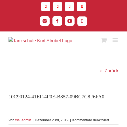
Zum
Inhalt
springen
Spotify
Facebook
YouTube
Instagram
Zurück
10C90124-41EF-4F0E-B857-09BC7C8F6FA0
für
Von
tss_admin
|
Dezember 23rd, 2019
|
Kommentare deaktiviert
10C90124-