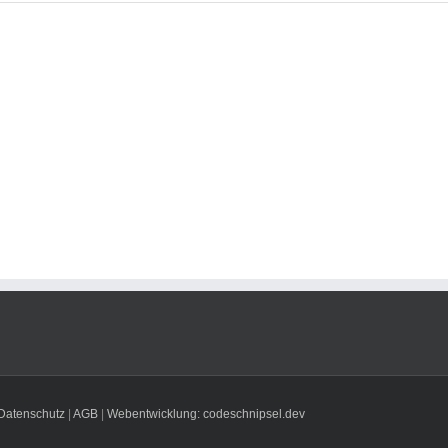
D-
79CA7
Datenschutz
|
AGB
|
Webentwicklung: codeschnipsel.dev