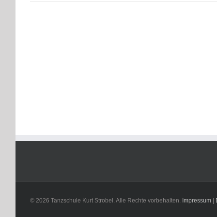
134C0F0
DF71-
406E-
9F8C-
08E1788
© 2026 Tanzschule Kurt Strobel. Alle Rechte vorbehalten.
Impressum
|