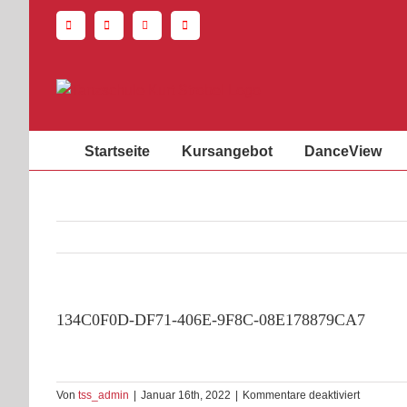
Zum
Inhalt
springen
Startseite
Kursangebot
DanceView
134C0F0D-DF71-406E-9F8C-08E178879CA7
für
Von
tss_admin
|
Januar 16th, 2022
|
Kommentare deaktiviert