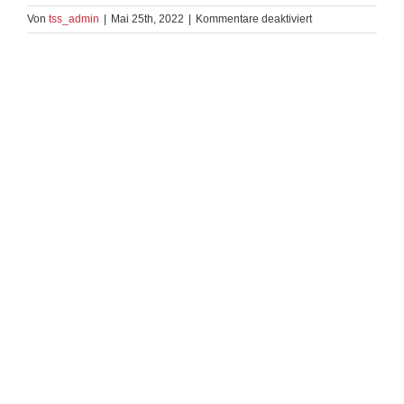
für
Von
tss_admin
|
Mai 25th, 2022
|
Kommentare deaktiviert
West
Coast
Swing