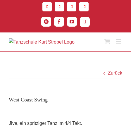
Zum
Inhalt
springen
Spotify
Facebook
YouTube
Instagram
Zurück
West Coast Swing
Jive, ein spritziger Tanz im 4/4 Takt.