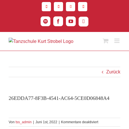
Zum
Inhalt
springen
Spotify
Facebook
YouTube
Instagram
Zurück
26EDDA77-8F3B-4541-AC64-5CE0D06848A4
für
Von
tss_admin
|
Juni 1st, 2022
|
Kommentare deaktiviert
26EDDA77-