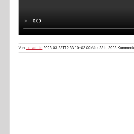
Von
tss_admin
|
2023-03-28T12:33:10+02:00
März 28th, 2023
|
Kommentar