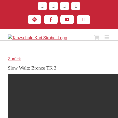
Zum
Inhalt
springen
Spotify
Facebook
YouTube
Instagram
Zurück
Slow Waltz Bronce TK 3