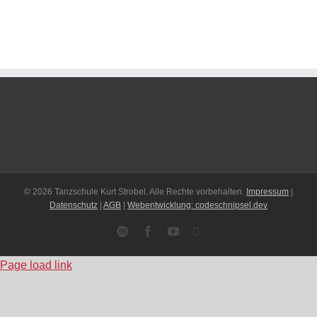
© 2026 Tanzschule Kurt Strobel. Alle Rechte vorbehalten.
Impressum
|
Datenschutz
|
AGB
|
Webentwicklung: codeschnipsel.dev
Spotify
Facebook
YouTube
Instagram
Page load link