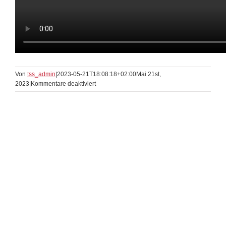
Von
tss_admin
|
2023-05-21T18:08:18+02:00
Mai 21st,
für
2023
|
Kommentare deaktiviert
Slow
Waltz
Bronce
TK
3