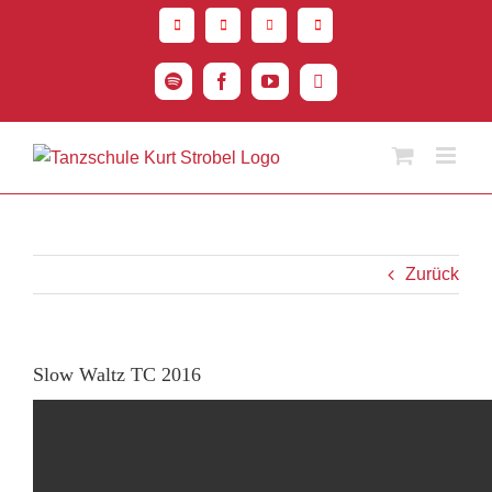
Zum
Inhalt
springen
Spotify
Facebook
YouTube
Instagram
Zurück
Slow Waltz TC 2016