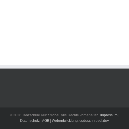
© 2026 Tanzschule Kurt Strobel. Alle Rechte vorbehalten.
Impressum
|
Datenschutz
|
AGB
|
Webentwicklung: codeschnipsel.dev