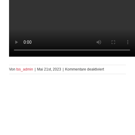
für
Von
tss_admin
|
Mai 21st, 2023
|
Kommentare deaktiviert
Slow
Waltz
TC
2016