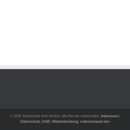
© 2026 Tanzschule Kurt Strobel. Alle Rechte vorbehalten.
Impressum
|
Datenschutz
|
AGB
|
Webentwicklung: codeschnipsel.dev