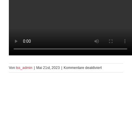
für
Von
tss_admin
|
Mai 21st, 2023
|
Kommentare deaktiviert
Quickstep
Silber
TK
4