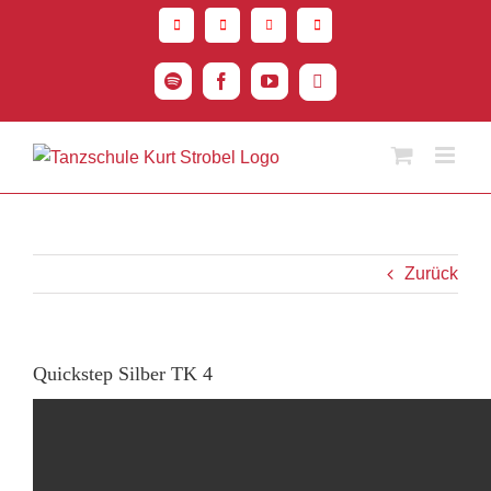
Zum
Inhalt
springen
Spotify
Facebook
YouTube
Instagram
Zurück
Quickstep Silber TK 4