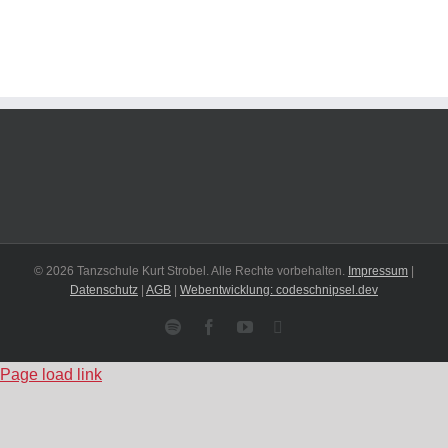
© 2026 Tanzschule Kurt Strobel. Alle Rechte vorbehalten.
Impressum
|
Datenschutz
|
AGB
|
Webentwicklung: codeschnipsel.dev
Spotify
Facebook
YouTube
Instagram
Page load link