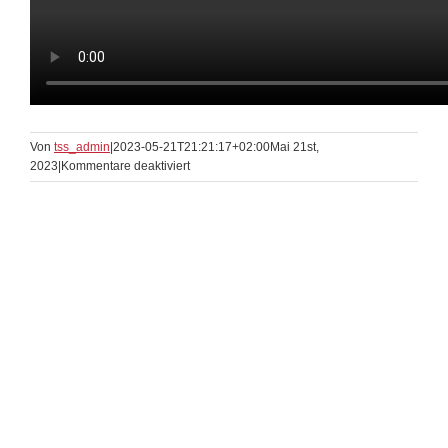
Von
tss_admin
|
2023-05-21T21:21:17+02:00
Mai 21st,
für
2023
|
Kommentare deaktiviert
Tango
Argentino
Fortgeschritten