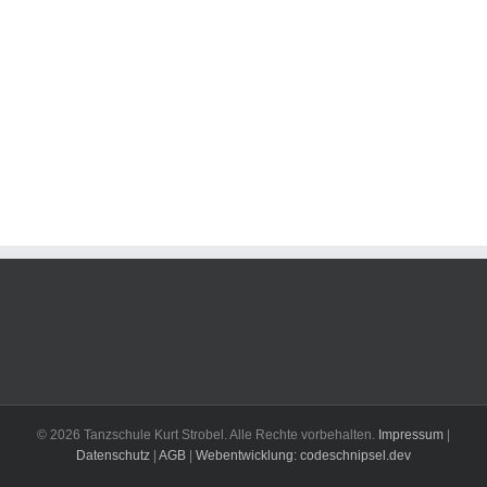
© 2026 Tanzschule Kurt Strobel. Alle Rechte vorbehalten.
Impressum
|
Datenschutz
|
AGB
|
Webentwicklung: codeschnipsel.dev