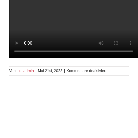
für
Von
tss_admin
|
Mai 21st, 2023
|
Kommentare deaktiviert
Jive
Gold
TK
5