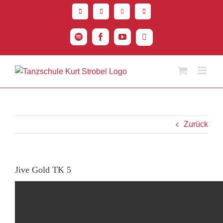
Zum
Inhalt
springen
Spotify
Facebook
YouTube
Instagram
Zurück
Jive Gold TK 5