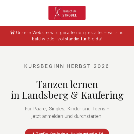
🚧 Unsere Website wird gerade neu gestaltet – wir sind
bald wieder vollständig für Sie da!
KURSBEGINN HERBST 2026
Tanzen lernen
in Landsberg & Kaufering
Für Paare, Singles, Kinder und Teens –
jetzt anmelden und durchstarten.
📍 ZenDo Kaufering · Kolpingstraße 54