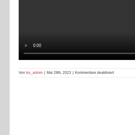
für
Von
tss_admin
|
Mai 28th, 2023
|
Kommentare deaktiviert
Paso
Doble
Silber
TK
4