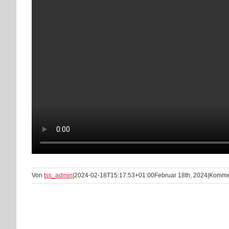
Von
tss_admin
|
2024-02-18T15:17:53+01:00
Februar 18th, 2024
|
Kommen