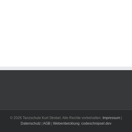
© 2026 Tanzschule Kurt Strobel. Alle Rechte vorbehalten.
Impressum
|
Datenschutz
|
AGB
|
Webentwicklung: codeschnipsel.dev