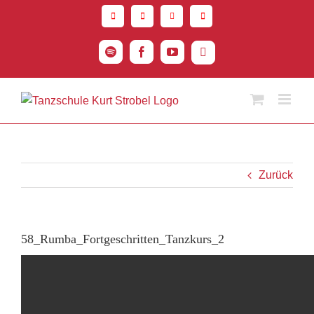
Zum
Inhalt
springen
Spotify
Facebook
YouTube
Instagram
Zurück
58_Rumba_Fortgeschritten_Tanzkurs_2