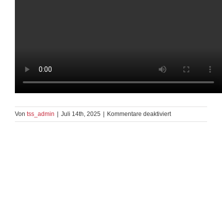
für
Von
tss_admin
|
Juli 14th, 2025
|
Kommentare deaktiviert
58_Rumba_Fortges