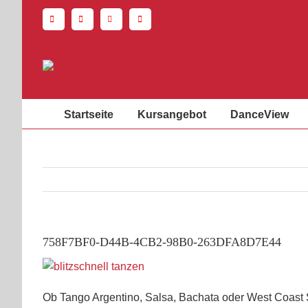
Zum
Inhalt
springen
Startseite
Kursangebot
DanceView
758F7BF0-D44B-4CB2-98B0-263DFA8D7E44
Ob Tango Argentino, Salsa, Bachata oder West Coast Sw