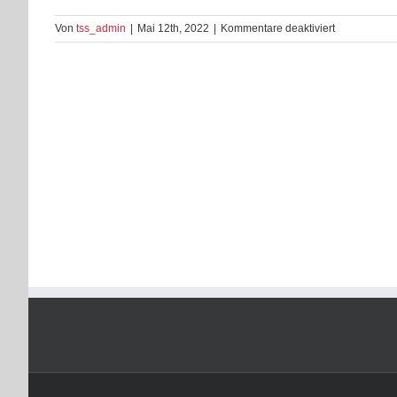
für
Von
tss_admin
|
Mai 12th, 2022
|
Kommentare deaktiviert
758F7BF0-
D44B-
4CB2-
98B0-
263DFA8D7