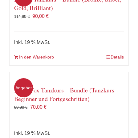
Gold, Brilliant)
Ursprünglicher
Aktueller
90,00
€
114,80
€
Preis
Preis
war:
ist:
114,80 €
90,00 €.
inkl. 19 % MwSt.
In den Warenkorb
Details
Angebot
Disco Fox Tanzkurs – Bundle (Tanzkurs
Beginner und Fortgeschritten)
Ursprünglicher
Aktueller
70,00
€
99,90
€
Preis
Preis
war:
ist:
99,90 €
70,00 €.
inkl. 19 % MwSt.