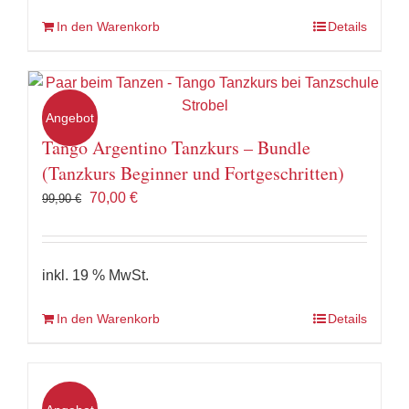
In den Warenkorb
Details
Angebot
Tango Argentino Tanzkurs – Bundle
(Tanzkurs Beginner und Fortgeschritten)
Ursprünglicher
Aktueller
70,00
€
99,90
€
Preis
Preis
war:
ist:
99,90 €
70,00 €.
inkl. 19 % MwSt.
In den Warenkorb
Details