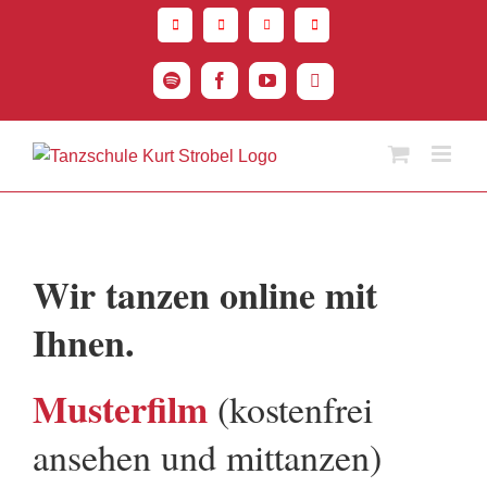
Zum
Inhalt
springen
Spotify
Facebook
YouTube
Instagram
Wir tanzen online mit
Ihnen.
Musterfilm
(kostenfrei
ansehen und mittanzen)