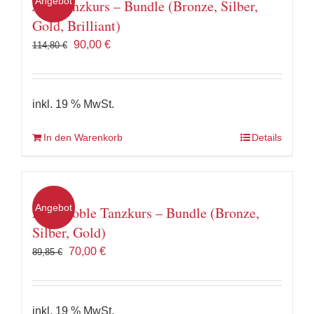
Angebot
Jive Tanzkurs – Bundle (Bronze, Silber,
Gold, Brilliant)
Ursprünglicher
Aktueller
90,00
€
114,80
€
Preis
Preis
war:
ist:
114,80 €
90,00 €.
inkl. 19 % MwSt.
In den Warenkorb
Details
Angebot
Paso Doble Tanzkurs – Bundle (Bronze,
Silber, Gold)
Ursprünglicher
Aktueller
70,00
€
89,85
€
Preis
Preis
war:
ist:
89,85 €
70,00 €.
inkl. 19 % MwSt.