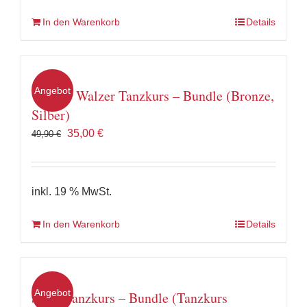
In den Warenkorb
Details
Angebot
Wiener Walzer Tanzkurs – Bundle (Bronze,
Silber)
Ursprünglicher
Aktueller
35,00
€
49,90
€
Preis
Preis
war:
ist:
49,90 €
35,00 €.
inkl. 19 % MwSt.
In den Warenkorb
Details
Angebot
Salsa Tanzkurs – Bundle (Tanzkurs