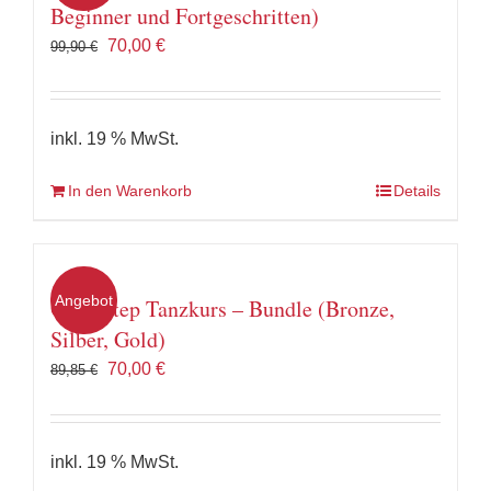
Beginner und Fortgeschritten)
Ursprünglicher
Aktueller
70,00
€
99,90
€
Preis
Preis
war:
ist:
99,90 €
70,00 €.
inkl. 19 % MwSt.
In den Warenkorb
Details
Angebot
Quickstep Tanzkurs – Bundle (Bronze,
Silber, Gold)
Ursprünglicher
Aktueller
70,00
€
89,85
€
Preis
Preis
war:
ist:
89,85 €
70,00 €.
inkl. 19 % MwSt.