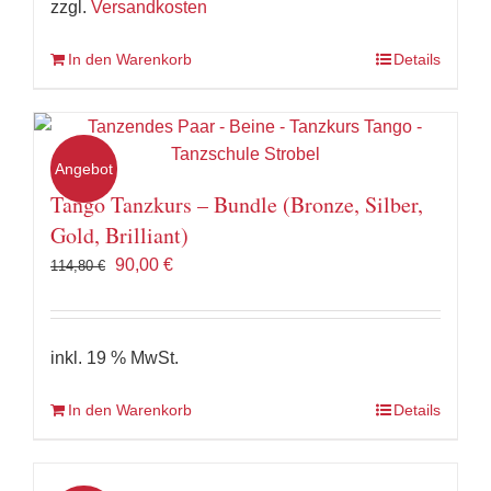
zzgl.
Versandkosten
In den Warenkorb
Details
Angebot
Tango Tanzkurs – Bundle (Bronze, Silber,
Gold, Brilliant)
Ursprünglicher
Aktueller
90,00
€
114,80
€
Preis
Preis
war:
ist:
114,80 €
90,00 €.
inkl. 19 % MwSt.
In den Warenkorb
Details