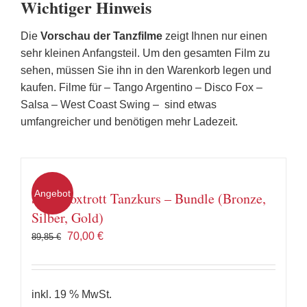
Wichtiger Hinweis
Die
Vorschau der Tanzfilme
zeigt Ihnen nur einen
sehr kleinen Anfangsteil. Um den gesamten Film zu
sehen, müssen Sie ihn in den Warenkorb legen und
kaufen. Filme für – Tango Argentino – Disco Fox –
Salsa – West Coast Swing – sind etwas
umfangreicher und benötigen mehr Ladezeit.
Angebot
Slow Foxtrott Tanzkurs – Bundle (Bronze,
Silber, Gold)
Ursprünglicher
Aktueller
70,00
€
89,85
€
Preis
Preis
war:
ist:
89,85 €
70,00 €.
inkl. 19 % MwSt.