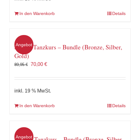
In den Warenkorb
Details
Angebot
Samba Tanzkurs – Bundle (Bronze, Silber,
Gold)
Ursprünglicher
Aktueller
70,00
€
89,95
€
Preis
Preis
war:
ist:
89,95 €
70,00 €.
inkl. 19 % MwSt.
In den Warenkorb
Details
Angebot
Rumba Tanzkurs – Bundle (Bronze, Silber,