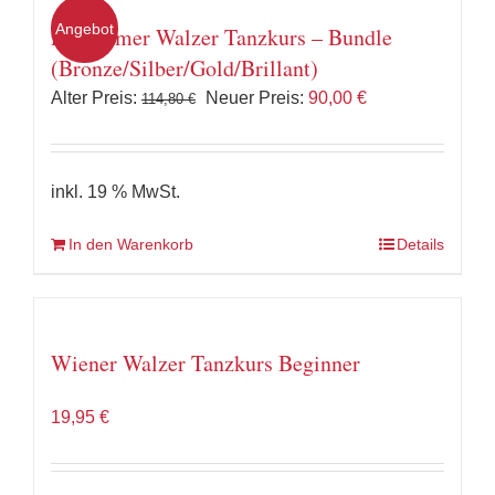
Angebot
Langsamer Walzer Tanzkurs – Bundle
(Bronze/Silber/Gold/Brillant)
Ursprünglicher
Aktueller
Alter Preis:
Neuer Preis:
90,00
€
114,80
€
Preis
Preis
war:
ist:
114,80 €
90,00 €.
inkl. 19 % MwSt.
In den Warenkorb
Details
Wiener Walzer Tanzkurs Beginner
19,95
€