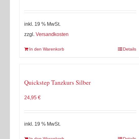
Preis
Preis
war:
ist:
89,85 €
70,00 €.
inkl. 19 % MwSt.
zzgl.
Versandkosten
In den Warenkorb
Details
Quickstep Tanzkurs Silber
24,95
€
inkl. 19 % MwSt.
In den Warenkorb
Details