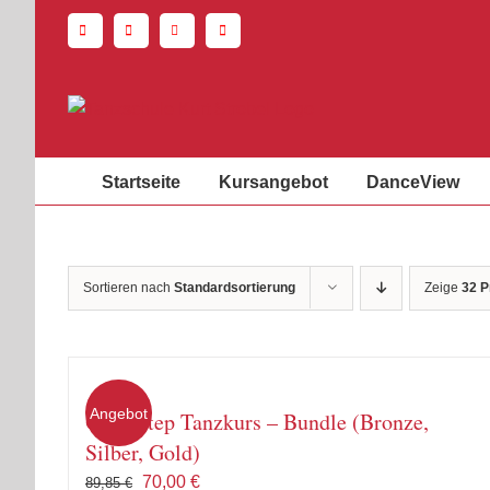
Zum
Inhalt
springen
Startseite
Kursangebot
DanceView
Sortieren nach
Standardsortierung
Zeige
32 P
Angebot
Quickstep Tanzkurs – Bundle (Bronze,
Silber, Gold)
Ursprünglicher
Aktueller
70,00
€
89,85
€