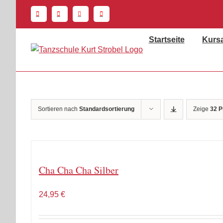
Zum
Inhalt
springen
Startseite
Kurs
Sortieren nach
Standardsortierung
Zeige
32 P
Cha Cha Cha Silber
24,95
€