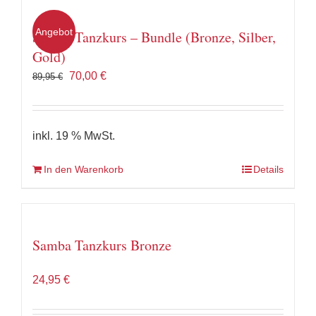
Angebot
Samba Tanzkurs – Bundle (Bronze, Silber,
Gold)
Ursprünglicher
Aktueller
70,00
€
89,95
€
Preis
Preis
war:
ist:
89,95 €
70,00 €.
inkl. 19 % MwSt.
In den Warenkorb
Details
Samba Tanzkurs Bronze
24,95
€