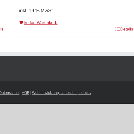
inkl. 19 % MwSt.
In den Warenkorb
ls
Details
Datenschutz
|
AGB
|
Webentwicklung: codeschnipsel.dev