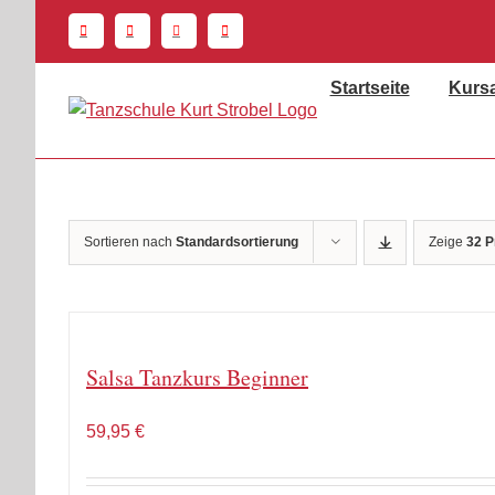
Zum
Inhalt
springen
Startseite
Kurs
Sortieren nach
Standardsortierung
Zeige
32 P
Salsa Tanzkurs Beginner
59,95
€