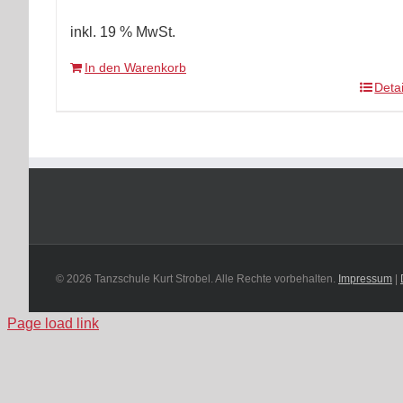
inkl. 19 % MwSt.
In den Warenkorb
Detai
© 2026 Tanzschule Kurt Strobel. Alle Rechte vorbehalten.
Impressum
|
Page load link