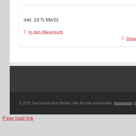
inkl. 19 % MwSt.
In den Warenkorb
Detai
© 2026 Tanzschule Kurt Strobel. Alle Rechte vorbehalten.
Impressum
|
Page load link