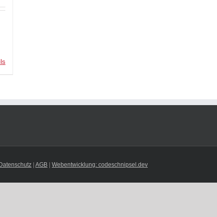
ls
Datenschutz
|
AGB
|
Webentwicklung: codeschnipsel.dev