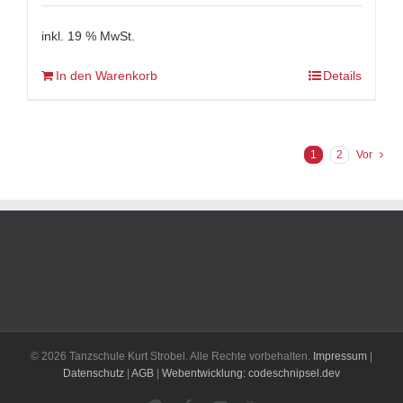
inkl. 19 % MwSt.
In den Warenkorb
Details
1
2
Vor
© 2026 Tanzschule Kurt Strobel. Alle Rechte vorbehalten.
Impressum
|
Datenschutz
|
AGB
|
Webentwicklung: codeschnipsel.dev