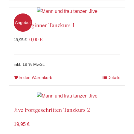
Angebot
Jive Beginner Tanzkurs 1
Ursprünglicher
Aktueller
0,00
€
19,95
€
Preis
Preis
war:
ist:
19,95 €
0,00 €.
inkl. 19 % MwSt.
In den Warenkorb
Details
Jive Fortgeschritten Tanzkurs 2
19,95
€