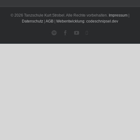
© 2026 Tanzschule Kurt Strobel. Alle Rechte vorbehalten.
Impressum
|
Datenschutz
|
AGB
|
Webentwicklung: codeschnipsel.dev
Spotify
Facebook
YouTube
Instagram