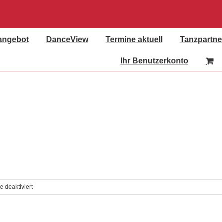
angebot
DanceView
Termine aktuell
Tanzpartne
Ihr Benutzerkonto
für
 deaktiviert
Tanzen
wie
ein