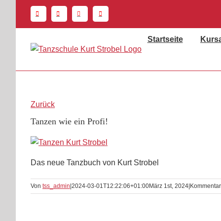
Zum
Inhalt
springen
Startseite
Kurs
Zurück
Tanzen wie ein Profi!
Das neue Tanzbuch von Kurt Strobel
Von
tss_admin
|
2024-03-01T12:22:06+01:00
März 1st, 2024
|
Kommentare