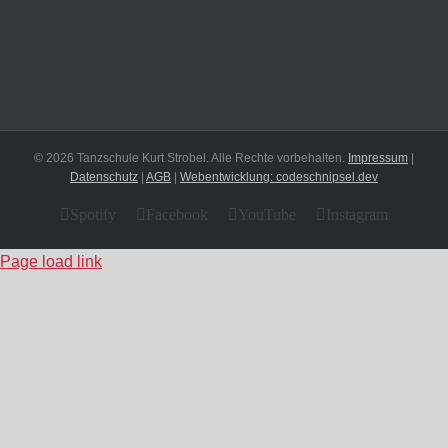
© 2026 Tanzschule Kurt Strobel. Alle Rechte vorbehalten.
Impressum
|
Datenschutz
|
AGB
|
Webentwicklung: codeschnipsel.dev
Spotify
Facebook
YouTube
Instagram
Page load link