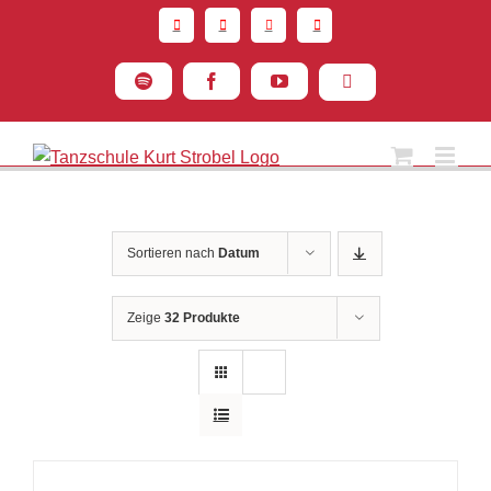
Zum
Inhalt
springen
Spotify
Facebook
YouTube
Instagram
Sortieren nach
Datum
Zeige
32 Produkte