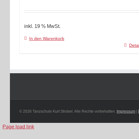
inkl. 19 % MwSt.
In den Warenkorb
Detai
© 2026 Tanzschule Kurt Strobel. Alle Rechte vorbehalten.
Impressum
|
Page load link