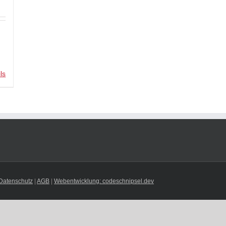
ls
Datenschutz
|
AGB
|
Webentwicklung: codeschnipsel.dev