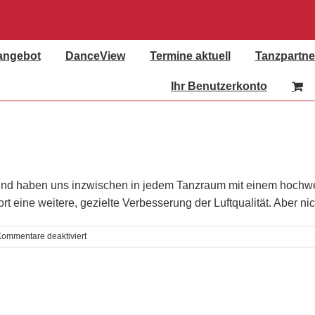
angebot
DanceView
Termine aktuell
Tanzpartne
Ihr Benutzerkonto
und haben uns inzwischen in jedem Tanzraum mit einem hochwert
t eine weitere, gezielte Verbesserung der Luftqualität. Aber ni
für
ommentare deaktiviert
Kampf
den
Viren