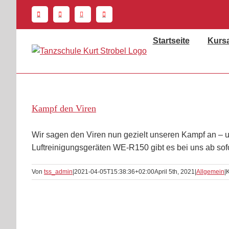
Zum
Inhalt
springen
Startseite
Kurs
Kampf den Viren
Wir sagen den Viren nun gezielt unseren Kampf an – 
Luftreinigungsgeräten WE-R150 gibt es bei uns ab sofor
Von
tss_admin
|
2021-04-05T15:38:36+02:00
April 5th, 2021
|
Allgemein
|
K