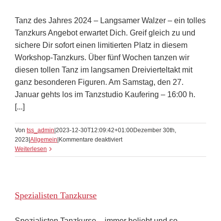
Tanz des Jahres 2024 – Langsamer Walzer – ein tolles
Tanzkurs Angebot erwartet Dich. Greif gleich zu und
sichere Dir sofort einen limitierten Platz in diesem
Workshop-Tanzkurs. Über fünf Wochen tanzen wir
diesen tollen Tanz im langsamen Dreivierteltakt mit
ganz besonderen Figuren. Am Samstag, den 27.
Januar gehts los im Tanzstudio Kaufering – 16:00 h.
[...]
Von
tss_admin
|
2023-12-30T12:09:42+01:00
Dezember 30th,
für
2023
|
Allgemein
|
Kommentare deaktiviert
Tanz
Weiterlesen
des
Jahres
2024
–
Spezialisten Tanzkurse
ein
tolles
Angebot
Spezialisten Tanzkurse – immer beliebt und so