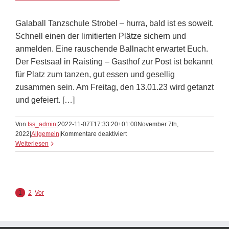
Galaball Tanzschule Strobel – hurra, bald ist es soweit.
Schnell einen der limitierten Plätze sichern und
anmelden. Eine rauschende Ballnacht erwartet Euch.
Der Festsaal in Raisting – Gasthof zur Post ist bekannt
für Platz zum tanzen, gut essen und gesellig
zusammen sein. Am Freitag, den 13.01.23 wird getanzt
und gefeiert. […]
Von
tss_admin
|
2022-11-07T17:33:20+01:00
November 7th,
für
2022
|
Allgemein
|
Kommentare deaktiviert
Galaball
Weiterlesen
Tanzschule
Strobel
1
2
Vor