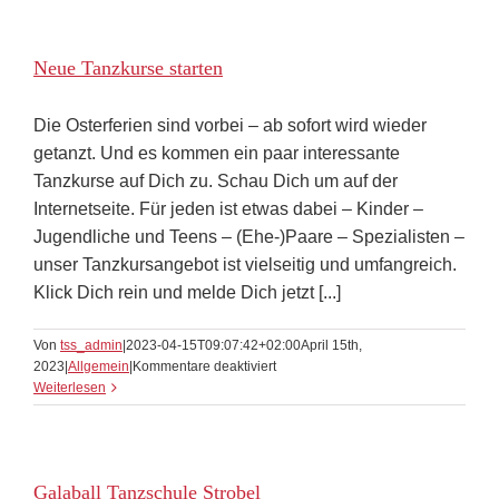
Tanzen
Kurt
Strobel
Neue Tanzkurse starten
Die Osterferien sind vorbei – ab sofort wird wieder
getanzt. Und es kommen ein paar interessante
Tanzkurse auf Dich zu. Schau Dich um auf der
Internetseite. Für jeden ist etwas dabei – Kinder –
Jugendliche und Teens – (Ehe-)Paare – Spezialisten –
unser Tanzkursangebot ist vielseitig und umfangreich.
Klick Dich rein und melde Dich jetzt [...]
Von
tss_admin
|
2023-04-15T09:07:42+02:00
April 15th,
für
2023
|
Allgemein
|
Kommentare deaktiviert
Neue
Weiterlesen
Tanzkurse
starten
Galaball Tanzschule Strobel