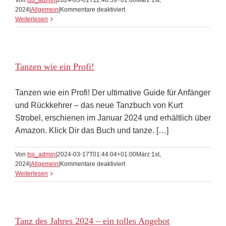
Von
tss_admin
|
2024-03-01T12:48:59+01:00
März 1st,
für
2024
|
Allgemein
|
Kommentare deaktiviert
Kurts
Weiterlesen
Podcast
Tanzen wie ein Profi!
Tanzen wie ein Profi! Der ultimative Guide für Anfänger
und Rückkehrer – das neue Tanzbuch von Kurt
Strobel, erschienen im Januar 2024 und erhältlich über
Amazon. Klick Dir das Buch und tanze. […]
Von
tss_admin
|
2024-03-17T01:44:04+01:00
März 1st,
für
2024
|
Allgemein
|
Kommentare deaktiviert
Tanzen
Weiterlesen
wie
ein
Profi!
Tanz des Jahres 2024 – ein tolles Angebot