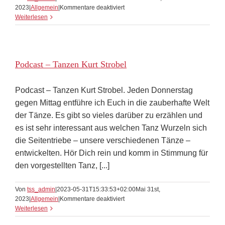
für
2023
|
Allgemein
|
Kommentare deaktiviert
Line
Weiterlesen
Dance
oder
Flashmob
Podcast – Tanzen Kurt Strobel
Podcast – Tanzen Kurt Strobel. Jeden Donnerstag
gegen Mittag entführe ich Euch in die zauberhafte Welt
der Tänze. Es gibt so vieles darüber zu erzählen und
es ist sehr interessant aus welchen Tanz Wurzeln sich
die Seitentriebe – unsere verschiedenen Tänze –
entwickelten. Hör Dich rein und komm in Stimmung für
den vorgestellten Tanz, [...]
Von
tss_admin
|
2023-05-31T15:33:53+02:00
Mai 31st,
für
2023
|
Allgemein
|
Kommentare deaktiviert
Podcast
Weiterlesen
–