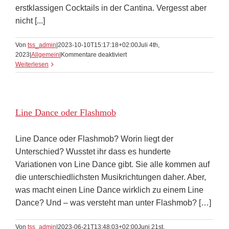
erstklassigen Cocktails in der Cantina. Vergesst aber
nicht [...]
Von
tss_admin
|
2023-10-10T15:17:18+02:00
Juli 4th,
für
2023
|
Allgemein
|
Kommentare deaktiviert
Social
Weiterlesen
Dance
Night
–
ein
Line Dance oder Flashmob
tanzfreudiges
Erlebnis
Line Dance oder Flashmob? Worin liegt der
Unterschied? Wusstet ihr dass es hunderte
Variationen von Line Dance gibt. Sie alle kommen auf
die unterschiedlichsten Musikrichtungen daher. Aber,
was macht einen Line Dance wirklich zu einem Line
Dance? Und – was versteht man unter Flashmob? […]
Von
tss_admin
|
2023-06-21T13:48:03+02:00
Juni 21st,