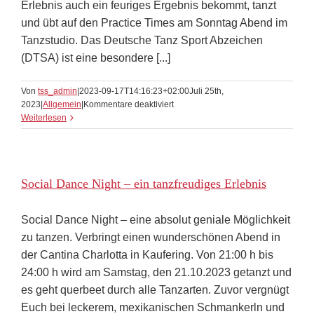
Erlebnis auch ein feuriges Ergebnis bekommt, tanzt
und übt auf den Practice Times am Sonntag Abend im
Tanzstudio. Das Deutsche Tanz Sport Abzeichen
(DTSA) ist eine besondere [...]
Von
tss_admin
|
2023-09-17T14:16:23+02:00
Juli 25th,
für
2023
|
Allgemein
|
Kommentare deaktiviert
Medal
Weiterlesen
Test
für
das
DTSA
Social Dance Night – ein tanzfreudiges Erlebnis
Social Dance Night – eine absolut geniale Möglichkeit
zu tanzen. Verbringt einen wunderschönen Abend in
der Cantina Charlotta in Kaufering. Von 21:00 h bis
24:00 h wird am Samstag, den 21.10.2023 getanzt und
es geht querbeet durch alle Tanzarten. Zuvor vergnügt
Euch bei leckerem, mexikanischen Schmankerln und