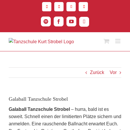
Zum
Inhalt
springen
Spotify
Facebook
YouTube
Instagram
Zurück
Vor
Galaball Tanzschule Strobel
Galaball Tanzschule Strobel
– hurra, bald ist es
soweit. Schnell einen der limitierten Plätze sichern und
anmelden. Eine rauschende Ballnacht erwartet Euch.