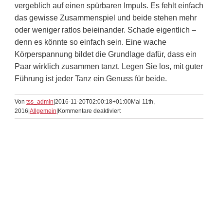
vergeblich auf einen spürbaren Impuls. Es fehlt einfach
das gewisse Zusammenspiel und beide stehen mehr
oder weniger ratlos beieinander. Schade eigentlich –
denn es könnte so einfach sein. Eine wache
Körperspannung bildet die Grundlage dafür, dass ein
Paar wirklich zusammen tanzt. Legen Sie los, mit guter
Führung ist jeder Tanz ein Genuss für beide.
Von
tss_admin
|
2016-11-20T02:00:18+01:00
Mai 11th,
für
2016
|
Allgemein
|
Kommentare deaktiviert
Die
Führung
übernimmt
der
Herr