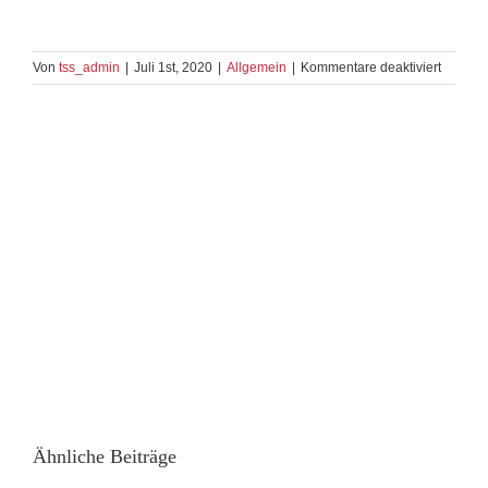
für
Von
tss_admin
|
Juli 1st, 2020
|
Allgemein
|
Kommentare deaktiviert
Practice
Time
wieder
möglich
Ähnliche Beiträge